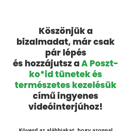
Köszönjük a
bizalmadat, már csak
pár lépés
és hozzájutsz a
A Poszt-
ko*id tünetek és
természetes kezelésük
című ingyenes
videóinterjúhoz!
Kövesd az alábbiakat, hogy azonnal