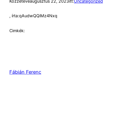
Közzétéve
augusztus 22, 2023
itt:
Uncategorized
, írta:
qAudwQQiMz4Nxq
Cimkék:
Fábián Ferenc