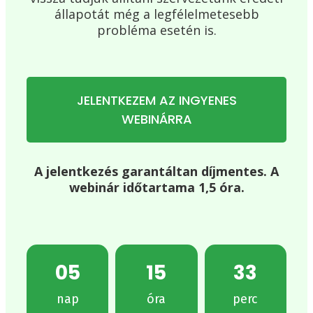
állapotát még a legfélelmetesebb
probléma esetén is.
JELENTKEZEM AZ INGYENES
WEBINÁRRA
A jelentkezés garantáltan díjmentes. A
webinár időtartama 1,5 óra.
05
15
33
nap
óra
perc