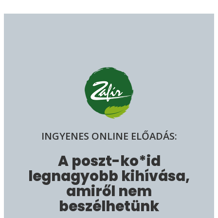
INGYENES ONLINE ELŐADÁS:
A
poszt-ko*id
legnagyobb kihívása,
amiről nem
beszélhetünk